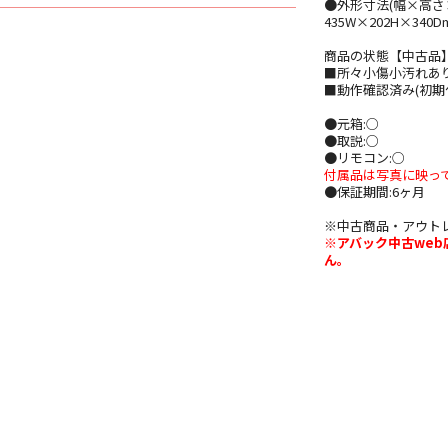
●外形寸法(幅×高さ×
435W×202H×340
商品の状態【中古品
■所々小傷小汚れあり
■動作確認済み(初期
●元箱:○
●取説:○
●リモコン:○
付属品は写真に映っ
●保証期間:6ヶ月
※中古商品・アウト
※アバック中古we
ん。