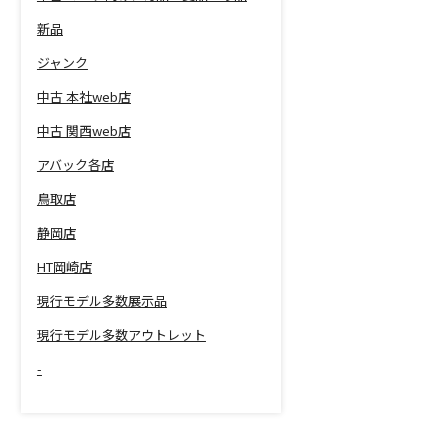
新品
ジャンク
中古 本社web店
中古 関西web店
アバック各店
鳥取店
静岡店
HT岡崎店
現行モデル多数展示品
現行モデル多数アウトレット
-