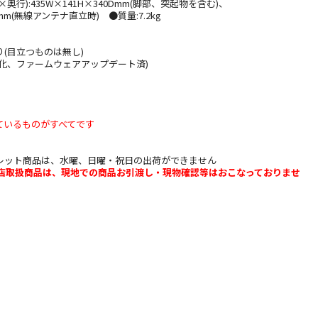
奥行):435W×141H×340Dmm(脚部、突起物を含む)、
Dmm(無線アンテナ直立時) ●質量:7.2kg
】
(目立つものは無し)
化、ファームウェアアップデート済)
ているものがすべてです
レット商品は、水曜、日曜・祝日の出荷ができません
b店取扱商品は、現地での商品お引渡し・現物確認等はおこなっておりませ