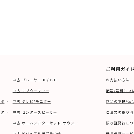
ご利用ガイ
中古 プレーヤーBD/DVD
お支払い方法
中古 サブウーファー
配送/送料につ
ーター、ウーファー等)
中古 テレビ/モニター
商品の不良/返
タンド等)
中古 センタースピーカー
ご注文の取り消
中古 ホームシアターセット,サウンドバー
領収証発行につ
中古 ビジュアル機器その他
延長保証サービ