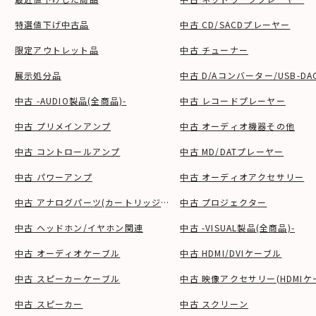
特選値下げ中古品
中古 CD/SACDプレーヤー
限定アウトレット品
中古 チューナー
展示処分品
中古 D/Aコンバーター/USB-DA
中古 -AUDIO製品(全商品)-
中古 レコードプレーヤー
中古 プリメインアンプ
中古 オーディオ機器その他
中古 コントロールアンプ
中古 MD/DATプレーヤー
中古 パワーアンプ
中古 オーディオアクセサリー
中古 アナログパーツ(カートリッジ、シェル等)
中古 プロジェクター
中古 ヘッドホン/イヤホン関連
中古 -VISUAL製品(全商品)-
中古 オーディオケーブル
中古 HDMI/DVIケーブル
中古 スピーカーケーブル
中古 映像アクセサリー(HDMIケ
中古 スピーカー
中古 スクリーン