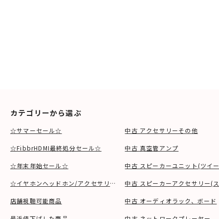
カテゴリーから選ぶ
☆サマーセール☆
中古 アクセサリーその他
☆FibbrHDMI最終処分セール☆
中古 真空管アンプ
☆年末年始セール☆
中古 スピーカーユニット(ツイ
☆イヤホンヘッドホン/アクセサリSALE☆
中古 スピーカーアクセサリー(ス
店舗視聴可能商品
中古 オーディオラック、ボード
最近値下げした商品
中古 ネットワークプレーヤー