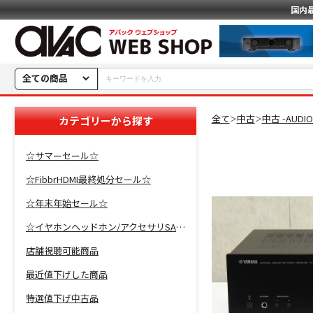
国内
全ての商品
全て
中古
中古 -AUDI
カテゴリーから探す
＞
＞
☆サマーセール☆
☆FibbrHDMI最終処分セール☆
☆年末年始セール☆
☆イヤホンヘッドホン/アクセサリSALE☆
店舗視聴可能商品
最近値下げした商品
特選値下げ中古品