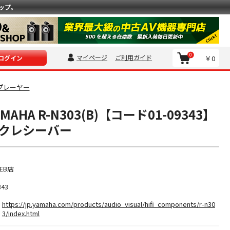
ップ。
0
マイページ
ご利用ガイド
￥0
ログイン
プレーヤー
AHA R-N303(B)【コード01-09343】
クレシーバー
EB店
343
https://jp.yamaha.com/products/audio_visual/hifi_components/r-n30
3/index.html