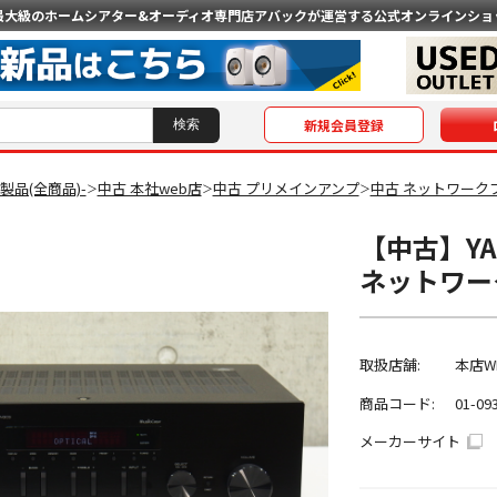
最大級のホームシアター&オーディオ専門店
アバックが運営する公式オンラインショ
新規会員登録
O製品(全商品)-
中古 本社web店
中古 プリメインアンプ
中古 ネットワーク
＞
＞
＞
【中古】YAM
ネットワー
取扱店舗:
本店W
商品コード:
01-09
メーカーサイト