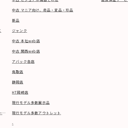
中古 マニア向け、奇品・変品・珍品
新品
C
ジャンク
中古 本社web店
中古 関西web店
アバック各店
鳥取店
静岡店
HT岡崎店
現行モデル多数展示品
ーブル等)
現行モデル多数アウトレット
-