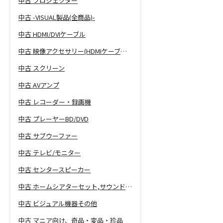
中古 プロジェクター
中古 -VISUAL製品(全商品)-
中古 HDMI/DVIケーブル
中古 映像アクセサリー(HDMIケーブル等)
中古 スクリーン
中古 AVアンプ
中古 レコーダー・録画機
中古 プレーヤーBD/DVD
中古 サブウーファー
中古 テレビ/モニター
中古 センタースピーカー
中古 ホームシアターセット,サウンドバー
中古 ビジュアル機器その他
中古 マニア向け、奇品・変品・珍品