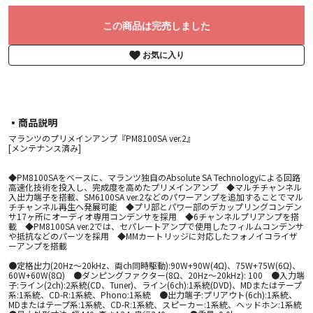
この商品は完売しました
お気に入り
▪︎商品説明
マランツのプリメインアンプ『PM8100SA ver.2』
[メンテナンス済み]
◆PM8100SAをベースに、マランツ独自のAbsolute SA Technologyによる回路
高速化技術を投入し、完成度を高めたプリメインアンプ ◆マルチチャンネル
入出力端子を搭載、SM6100SA ver.2などのパワーアンプを追加することでマル
チチャンネル再生へ発展可能 ◆プリ部とパワー部のデカップリングコンデン
サ17ヶ所にオーディオ専用コンデンサを採用 ◆6チャンネルプリアンプを搭
載 ◆PM8100SA ver.2では、セパレートアンプで使用したフィルムコンデンサ
や抵抗などのパーツを採用 ◆MMカートリッジに対応したフォノイコライザ
ーアンプを搭載
●定格出力(20Hz～20kHz、両ch同時駆動):90W+90W(4Ω)、75W+75W(6Ω)、
60W+60W(8Ω) ●ダンピングファクター(8Ω、20Hz～20kHz): 100 ●入力端
子:ライン(2ch):2系統(CD、Tuner)、ライン(6ch):1系統(DVD)、MDまたはテープ
系:1系統、CD-R:1系統、Phono:1系統 ●出力端子:プリアウト(6ch):1系統、
MDまたはテープ系:1系統、CD-R:1系統、スピーカー:1系統、ヘッドホン:1系統