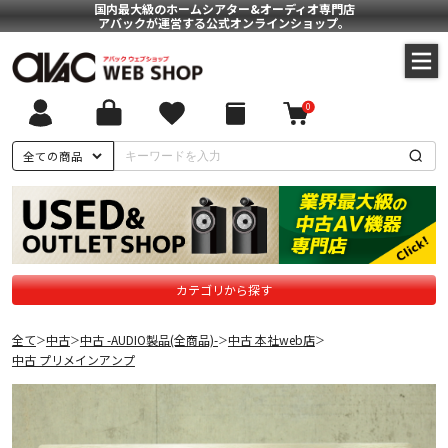
国内最大級のホームシアター&オーディオ専門店
アバックが運営する公式オンラインショップ。
0
全ての商品
カテゴリから探す
全て
中古
中古 -AUDIO製品(全商品)-
中古 本社web店
＞
＞
＞
＞
中古 プリメインアンプ