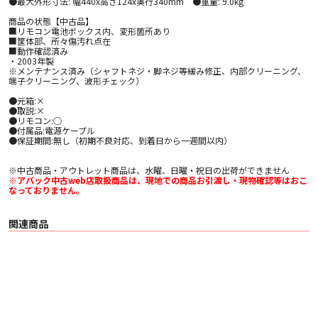
●最大外形寸法: 幅440x高さ124x奥行340mm ●重量: 9.0kg
商品の状態【中古品】
■リモコン電池ボックス内、変形箇所あり
■筐体部、所々傷汚れ点在
■動作確認済み
・2003年製
※メンテナンス済み（シャフトネジ・脚ネジ等緩み修正、内部クリーニング、
端子クリーニング、波形チェック）
●元箱:×
●取説:×
●リモコン:○
●付属品:電源ケーブル
●保証期間:無し（初期不良対応、到着日から一週間以内）
※中古商品・アウトレット商品は、水曜、日曜・祝日の出荷ができません
※アバック中古web店取扱商品は、現地での商品お引渡し・現物確認等はおこ
なっておりません。
関連商品