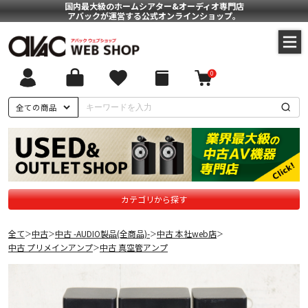
国内最大級のホームシアター&オーディオ専門店
アバックが運営する公式オンラインショップ。
0
全ての商品
カテゴリから探す
全て
中古
中古 -AUDIO製品(全商品)-
中古 本社web店
＞
＞
＞
＞
中古 プリメインアンプ
中古 真空管アンプ
＞