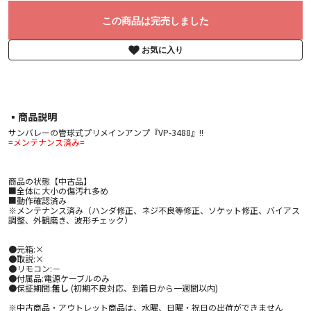
この商品は完売しました
お気に入り
▪︎商品説明
サンバレーの管球式プリメインアンプ『VP-3488』!!
=メンテナンス済み=
商品の状態【中古品】
■全体に大小の傷汚れ多め
■動作確認済み
※メンテナンス済み（ハンダ修正、ネジ不良等修正、ソケット修正、バイアス
調整、外観磨き、波形チェック）
●元箱:×
●取説:×
●リモコン:－
●付属品:電源ケーブルのみ
●保証期間:
無し
(初期不良対応、到着日から一週間以内)
※中古商品・アウトレット商品は、水曜、日曜・祝日の出荷ができません