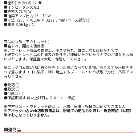
■能率(1W@1M):87 dB
■インピーダンス:8Ω
■許容入力:70 W
■推奨アンプ出力:15 – 70 W
■寸法:H206 × W206 × D237.8 mm (ベース部含む)
■重量:3.56 kg / 台
商品の状態【アウトレット】
■箱ずれ、開封未使用品
※アウトレット商品の性質上、キズや擦れ、ヨゴレなどは保証外です。
上記アウトレット品の性質及び条件をご理解いただいたうえでのご購入をお願
いいたします。保証書は大切に保管してください。
※エッジゴム部が稀に白く粉をふいた様になっている物がありますが水拭きす
れば落ちます（ゴム製品に稀に発生するプルームという状態で劣化、不良では
有りません）
●元箱:○
●取説:○
●付属品:○
●保証期間:お買い上げ日よりメーカー保証
※中古商品・アウトレット商品は、水曜、日曜・祝日の出荷ができません
※アバック中古web店取扱商品は、現地での商品お引渡し・現物確認（試聴）
等はおこなっておりません。
関連商品