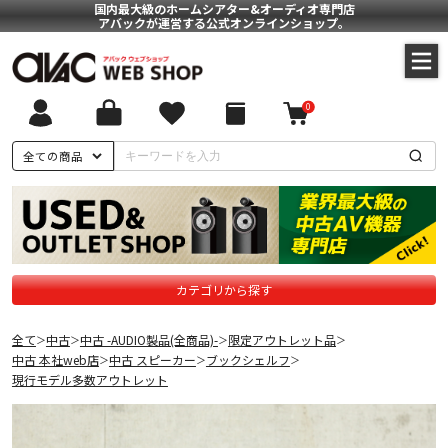
国内最大級のホームシアター&オーディオ専門店
アバックが運営する公式オンラインショップ。
0
全ての商品
カテゴリから探す
全て
中古
中古 -AUDIO製品(全商品)-
限定アウトレット品
＞
＞
＞
＞
中古 本社web店
中古 スピーカー
ブックシェルフ
＞
＞
＞
現行モデル多数アウトレット