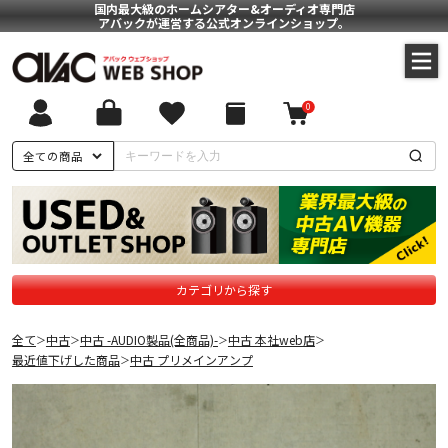
国内最大級のホームシアター&オーディオ専門店
アバックが運営する公式オンラインショップ。
0
全ての商品
カテゴリから探す
全て
中古
中古 -AUDIO製品(全商品)-
中古 本社web店
＞
＞
＞
＞
最近値下げした商品
中古 プリメインアンプ
＞