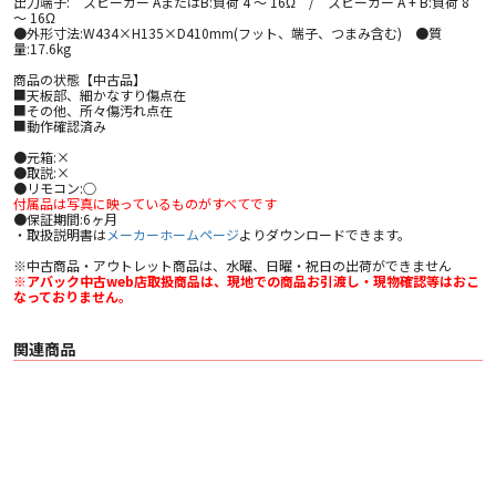
出力端子: スピーカー AまたはB:負荷 4 ～ 16Ω / スピーカー A + B:負荷 8
～ 16Ω
●外形寸法:W434×H135×D410mm(フット、端子、つまみ含む) ●質
量:17.6kg
商品の状態【中古品】
■天板部、細かなすり傷点在
■その他、所々傷汚れ点在
■動作確認済み
●元箱:×
●取説:×
●リモコン:○
付属品は写真に映っているものがすべてです
●保証期間:6ヶ月
・取扱説明書は
メーカーホームページ
よりダウンロードできます。
※中古商品・アウトレット商品は、水曜、日曜・祝日の出荷ができません
※アバック中古web店取扱商品は、現地での商品お引渡し・現物確認等はおこ
なっておりません。
関連商品