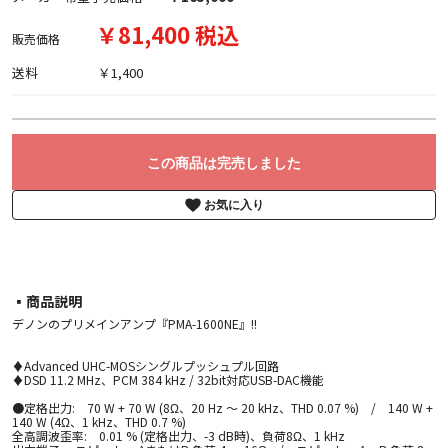
￥81,400 税込
販売価格
送料
￥1,400
この商品は完売しました
お気に入り
▪︎商品説明
デノンのプリメインアンプ『PMA-1600NE』!!
♦Advanced UHC-MOSシングルプッシュプル回路
♦DSD 11.2 MHz、PCM 384 kHz / 32bit対応USB-DAC機能
●定格出力: 70 W + 70 W (8Ω、20 Hz ～ 20 kHz、THD 0.07 %) / 140 W +
140 W (4Ω、1 kHz、THD 0.7 %)
全高調波歪率: 0.01 % (定格出力、-3 dB時)、負荷8Ω、1 kHz