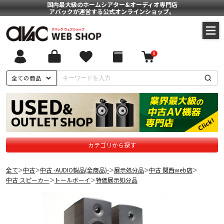
国内最大級のホームシアター&オーディオ専門店
アバックが運営する公式オンラインショップ。
0
全ての商品
カテゴリから探す
全て
中古
中古 -AUDIO製品(全商品)-
展示処分品
中古 関西web店
＞
＞
＞
＞
＞
中古 スピーカー
トールボーイ
特価展示処分品
＞
＞