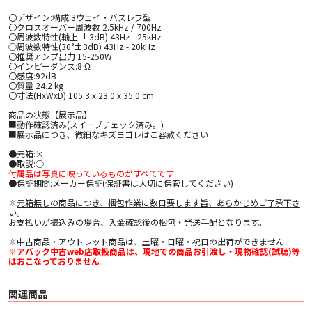
〇デザイン:構成 3ウェイ・バスレフ型
〇クロスオーバー周波数 2.5kHz / 700Hz
〇周波数特性(軸上 ±3dB) 43Hz - 25kHz
○周波数特性(30°±3dB) 43Hz - 20kHz
〇推奨アンプ出力 15-250W
〇インピーダンス:8 Ω
〇感度:92dB
〇質量 24.2 kg
〇寸法(HxWxD) 105.3 x 23.0 x 35.0 cm
商品の状態【展示品】
■動作確認済み(スイープチェック済み。)
■展示品につき、微細なキズヨゴレはご容赦ください
●元箱:×
●取説:○
付属品は写真に映っているものがすべてです
●保証期間:メーカー保証(保証書は大切に保管してください)
※
元箱無しの商品につき、梱包作業に数日要します旨、あらかじめご了承下さ
い。
お支払いが振込みの場合、入金確認後の梱包・発送手配となります。
※中古商品・アウトレット商品は、土曜・日曜・祝日の出荷ができません
※アバック中古web店取扱商品は、現地での商品お引渡し・現物確認(試聴)等
はおこなっておりません。
関連商品