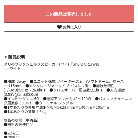
この商品は完売しました
お気に入り
▪︎商品説明
ダリのブックシェルフスピーカー(ペア)『SPEKTOR1(W)』!!
=ホワイト=
●構成 :2way ●ユニット構成:ツイーター:21mmソフトドーム、ウーハ
ー:115mm ●エンクロージャータイプ:バスレフ型 ●周波数特性
(+/-3dB):59Hz～26.0kHz ●クロスオーバー周波数:2.1kHz ●入力感度
(2.83V@1m):83.0dB
●インピーダンス:6Ω ●推奨アンプ出力:40～100W ●バスレフチューニン
グ周波数:58.0Hz ●ターミナル:シングル
●1本あたりの外形寸法(H×W×D):237mm×140mm×195mm
●1本あたりの質量:2.6kg
商品の状態【中古品】
■開封の未使用品
●元箱:○
●取説:○