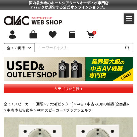
国内最大級のホームシアター&オーディオ専門店
アバックが運営する公式オンラインショップ。
0
全ての商品
カテゴリから探す
全て
スピーカー 通販
Victor[ビクター]
中古
中古 -AUDIO製品(全商品)-
＞
＞
＞
＞
中古 本社web店
中古 スピーカー
ブックシェルフ
＞
＞
＞