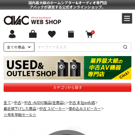
国内最大級のホームシアター&オーディオ専門店
アバックが運営する公式オンラインショップ。
0
全ての商品
カテゴリから探す
全て
中古
中古 -AUDIO製品(全商品)-
中古 本社web店
＞
＞
＞
＞
最近値下げした商品
中古 スピーカー
埋め込みスピーカー
＞
＞
＞
☆年末年始セール☆