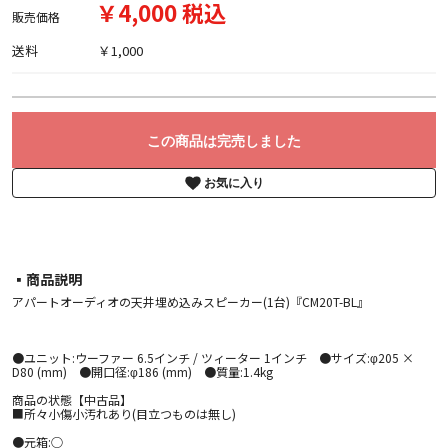
￥4,000 税込
販売価格
送料
￥1,000
この商品は完売しました
お気に入り
▪︎商品説明
アパートオーディオの天井埋め込みスピーカー(1台)『CM20T-BL』
●ユニット:ウーファー 6.5インチ / ツィーター 1インチ ●サイズ:φ205 ×
D80 (mm) ●開口径:φ186 (mm) ●質量:1.4kg
商品の状態【中古品】
■所々小傷小汚れあり(目立つものは無し)
●元箱:○